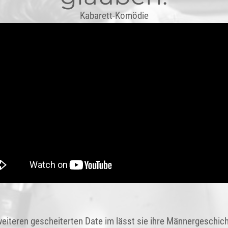
Kabarett-Komödie
eiteren gescheiterten Date im lässt sie ihre Männergeschi