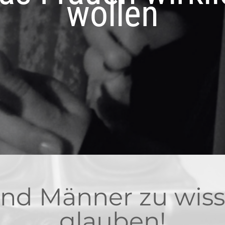
wollen
.und Männer zu wis
glauben!